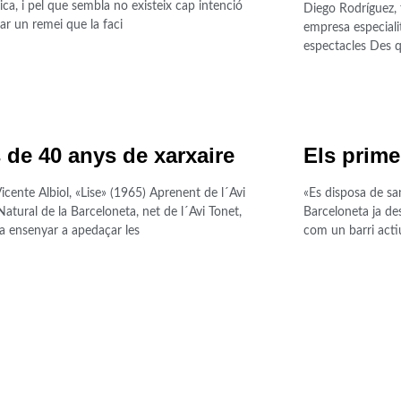
́lica, i pel que sembla no existeix cap intenció
Diego Rodríguez, 
ar un remei que la faci
empresa especiali
espectacles Des qu
 de 40 anys de xarxaire
Els prime
Vicente Albiol, «Lise» (1965) Aprenent de l´Avi
«Es disposa de sa
Natural de la Barceloneta, net de l´Avi Tonet,
Barceloneta ja des
va ensenyar a apedaçar les
com un barri actiu