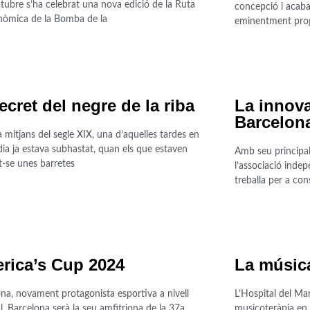
tubre s’ha celebrat una nova edició de la Ruta
concepció i acab
nòmica de la Bomba de la
eminentment prog
ecret del negre de la riba
La innova
Barcelon
a mitjans del segle XIX, una d’aquelles tardes en
dia ja estava subhastat, quan els que estaven
Amb seu principal
-se unes barretes
l’associació inde
treballa per a co
rica’s Cup 2024
La música
na, novament protagonista esportiva a nivell
L’Hospital del Mar
. Barcelona serà la seu amfitriona de la 37a
musicoteràpia en 