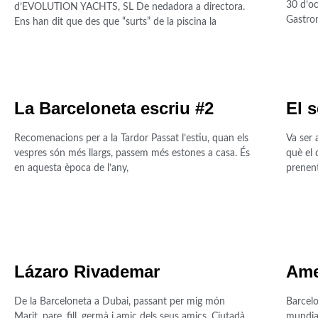
30 d’oc
d’EVOLUTION YACHTS, SL De nedadora a directora.
Gastro
Ens han dit que des que “surts” de la piscina la
La Barceloneta escriu #2
El s
Recomenacions per a la Tardor Passat l’estiu, quan els
Va ser 
vespres són més llargs, passem més estones a casa. És
què el 
en aquesta època de l’any,
prenent
Lázaro Rivademar
Ame
De la Barceloneta a Dubai, passant per mig món
Barcelo
Marit, pare, fill, germà i amic dels seus amics. Ciutadà
mundial