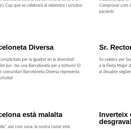
’s Cup que se celebrarà al setembre i octubre
Comprovar com la 
pacients
celoneta Diversa
Sr. Recto
complicitats per la igualtat en la diversitat!
Se celebra per Sa
ïm jun- tes una Barceloneta per a tothom! El
a la Festa Major d
e comunitari Barceloneta Diversa representa
al dissabte següe
rtuitat
celona està malalta
Inverteix
desgrava
lia”, així com sona, la nostra ciutat està