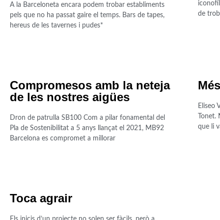
iconofi
A la Barceloneta encara podem trobar establiments
de trob
pels que no ha passat gaire el temps. Bars de tapes,
hereus de les tavernes i pudes*
Compromesos amb la neteja
Més
de les nostres aigües
Eliseo 
Tonet. 
Dron de patrulla SB100 Com a pilar fonamental del
que li 
Pla de Sostenibilitat a 5 anys llançat el 2021, MB92
Barcelona es compromet a millorar
Toca agrair
Els inicis d’un projecte no solen ser fàcils, però a