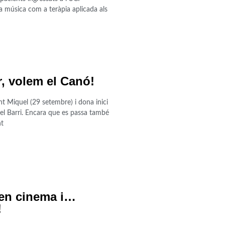
música com a teràpia aplicada als
r, volem el Canó!
nt Miquel (29 setembre) i dona inici
el Barri. Encara que es passa també
nt
 en cinema i…
!