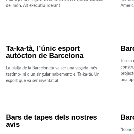
del món. Alt executiu liderant
America
Ta-ka-tà, l’únic esport
Bar
autòcton de Barcelona
Teixim 
constru
La platja de la Barceloneta va ser una vegada més
project
testimo- ni d’un singular naixement: el Ta-ka-tà. Un
una opo
esport que va ser inventat al
Bars de tapes dels nostres
Bar
avis
“Iconofi