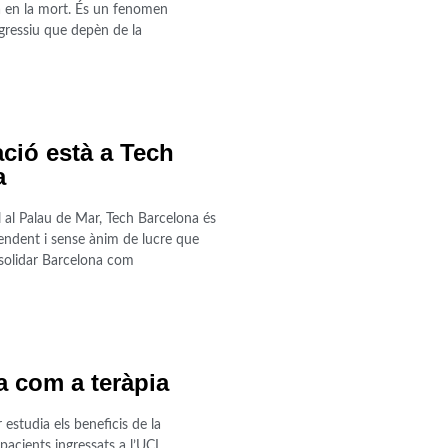
a en la mort. És un fenomen
ressiu que depèn de la
ció està a Tech
a
 al Palau de Mar, Tech Barcelona és
pendent i sense ànim de lucre que
nsolidar Barcelona com
 com a teràpia
 estudia els beneficis de la
pacients ingressats a l’UCI