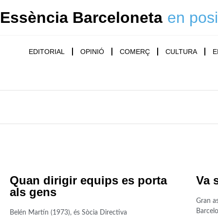
Essència Barceloneta
en posi
EDITORIAL
OPINIÓ
COMERÇ
CULTURA
E
Quan dirigir equips es porta
Va 
als gens
Gran as
Barcelo
Belén Martín (1973), és Sòcia Directiva