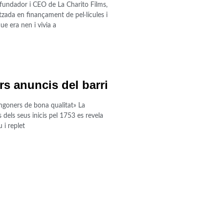
fundador i CEO de La Charito Films,
tzada en finançament de pel·lícules i
e era nen i vivia a
rs anuncis del barri
ngoners de bona qualitat» La
 dels seus inicis pel 1753 es revela
 i replet