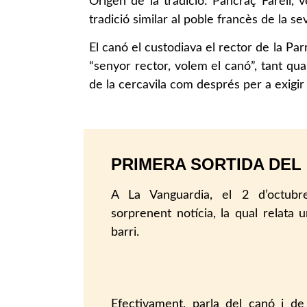
Origen de la tradició: Pancraç Farell, 
tradició similar al poble francès de la s
El canó el custodiava el rector de la Parr
“senyor rector, volem el canó”, tant quan
de la cercavila com després per a exigir
PRIMERA SORTIDA DEL
A La Vanguardia, el 2 d’octub
sorprenent notícia, la qual relata u
barri.
Efectivament, parla del canó i de