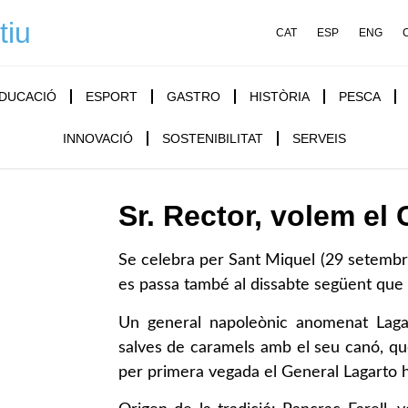
tiu
CAT
ESP
ENG
DUCACIÓ
ESPORT
GASTRO
HISTÒRIA
PESCA
INNOVACIÓ
SOSTENIBILITAT
SERVEIS
Sr. Rector, volem el
Se celebra per Sant Miquel (29 setembre)
es passa també al dissabte següent que 
Un general napoleònic anomenat Laga
salves de caramels amb el seu canó, qu
per primera vegada el General Lagarto h