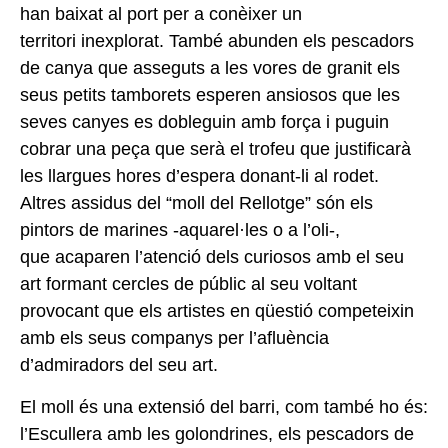
han baixat al
port per a conèixer un
territori
inexplorat. També abunden els
pescadors
de canya que asseguts a les vores de granit
els
seus petits tamborets esperen ansiosos que les
seves
canyes es dobleguin amb força
i puguin
cobrar una peça que
serà el trofeu que justificarà
les
llargues hores d’espera donant-li
al rodet.
Altres assidus del “moll
del Rellotge” són els
pintors de
marines -aquarel·les o a l’oli-,
que
acaparen l’atenció dels curiosos
amb el seu
art formant cercles
de públic al seu voltant
provocant que els artistes en qüestió
competeixin
amb els seus companys per l’afluència
d’admiradors del seu art.
El moll és una extensió del barri, com també ho és:
l’Escullera amb les golondrines, els pescadors de