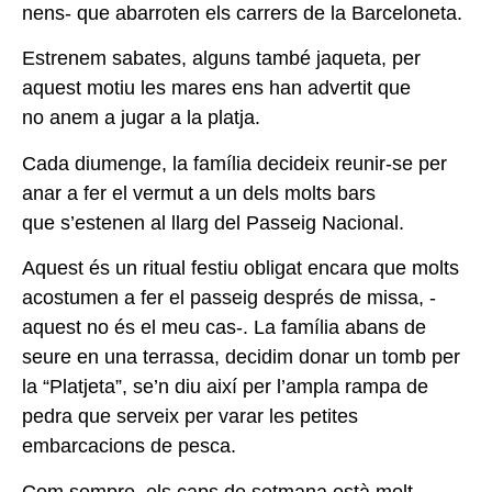
nens- que abarroten els carrers de la Barceloneta.
Estrenem sabates, alguns també jaqueta, per
aquest motiu les
mares ens han advertit que
no
anem a jugar a la platja.
Cada diumenge, la família decideix reunir-se per
anar a fer el
vermut a un dels molts bars
que
s’estenen al llarg del Passeig Nacional.
Aquest és un ritual festiu obligat
encara que molts
acostumen a
fer el passeig després de missa,
-
aquest no és el meu cas-. La
família abans de
seure en una
terrassa, decidim donar un tomb
per
la “Platjeta”, se’n diu així per
l’ampla rampa de
pedra que serveix per varar les petites
embarcacions de pesca.
Com sempre, els caps de setmana està molt