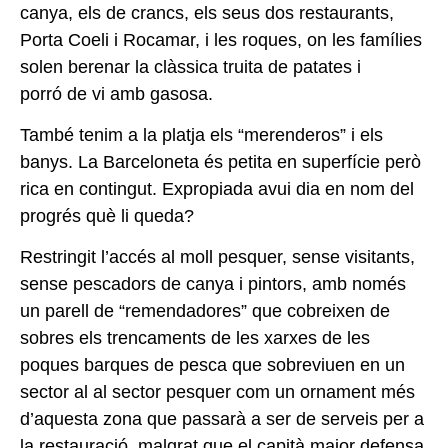
canya, els de crancs,
els seus dos restaurants,
Porta
Coeli i Rocamar, i les roques,
on les famílies
solen berenar la
clàssica truita de patates i
porró
de vi amb gasosa.
També tenim a la platja els “merenderos” i els
banys. La Barceloneta és petita en superfície
però
rica en contingut. Expropiada avui dia en nom del
progrés
què li queda?
Restringit l’accés al moll pesquer, sense visitants,
sense pescadors de canya i pintors, amb
només
un parell de “remendadores” que cobreixen de
sobres
els trencaments de les xarxes
de les
poques barques de pesca
que sobreviuen en un
sector al
al sector pesquer com un ornament més
d’aquesta zona que
passarà a ser de serveis per a
la
restauració, malgrat que el capità major defensa