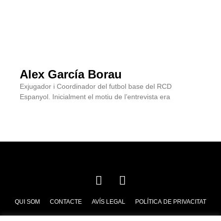
Alex García Borau
Exjugador i Coordinador del futbol base del RCD
Espanyol. Inicialment el motiu de l’entrevista era
QUI SOM
CONTACTE
AVÍS LEGAL
POLÍTICA DE PRIVACITAT