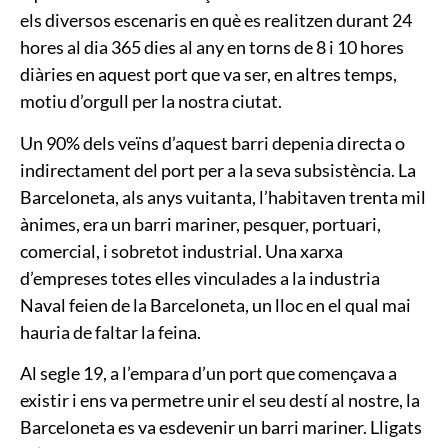
els diversos escenaris en què es realitzen durant 24
hores al dia 365 dies al any en torns de 8 i 10 hores
diàries en aquest port que va ser, en altres temps,
motiu d’orgull per la nostra ciutat.
Un 90% dels veïns d’aquest barri depenia directa o
indirectament del port per a la seva subsistència. La
Barceloneta, als anys vuitanta, l’habitaven trenta mil
ànimes, era un barri mariner, pesquer, portuari,
comercial, i sobretot industrial. Una xarxa
d’empreses totes elles vinculades a la industria
Naval feien de la Barceloneta, un lloc en el qual mai
hauria de faltar la feina.
Al segle 19, a l’empara d’un port que començava a
existir i ens va permetre unir el seu destí al nostre, la
Barceloneta es va esdevenir un barri mariner. Lligats