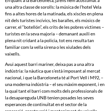
En quant a la Barceloneta, ja ens hem acostumat a
una altra classe de sorolls: la música de l’hotel Vela
fins a altes hores de la matinada, els xiscles en plena
nit dels turistes incívics, les baralles, els músics de
carrer, el “botellón”, els crits de les pobres víctimes –
turistes en la seva majoria – demanant auxili en
plena nit cridant a la policia, tot ens resulta tan
familiar com la vella sirena o les xiulades dels
vaixells.
Avui aquest barri mariner, deixa pas a una altra
indústria: la nàutica que s’està imposant al mercat
nacional, i que la Barceloneta té al Port Vell i M92, –
una moderna indústria – el seu màxim exponent, i en
la qual tant el barri com molts dels professionals de
la desapareguda UNB tenien posades les seves
esperances de continuïtat en el sector de la
reparació, construcció i manteniment de vaixells.