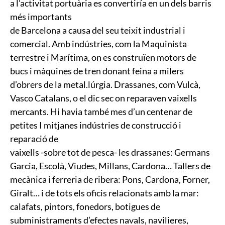
a l’activitat portuària es convertiría en un dels barris
més importants
de Barcelona a causa del seu teixit industrial i
comercial. Amb indústries, com la Maquinista
terrestre i Marítima, on es construïen motors de
bucs i màquines de tren donant feina a milers
d’obrers de la metal.lúrgia. Drassanes, com Vulcà,
Vasco Catalans, o el dic sec on reparaven vaixells
mercants. Hi havia també mes d’un centenar de
petites I mitjanes indústries de construcció i
reparació de
vaixells -sobre tot de pesca- les drassanes: Germans
Garcia, Escolà, Viudes, Millans, Cardona… Tallers de
mecànica i ferreria de ribera: Pons, Cardona, Forner,
Giralt… i de tots els oficis relacionats amb la mar:
calafats, pintors, fonedors, botigues de
subministraments d’efectes navals, navilieres,