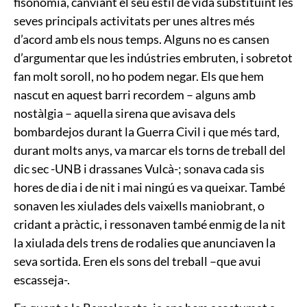
fisonomia, canviant el seu estil de vida substituint les
seves principals activitats per unes altres més
d’acord amb els nous temps. Alguns no es cansen
d’argumentar que les indústries embruten, i sobretot
fan molt soroll, no ho podem negar. Els que hem
nascut en aquest barri recordem – alguns amb
nostàlgia – aquella sirena que avisava dels
bombardejos durant la Guerra Civil i que més tard,
durant molts anys, va marcar els torns de treball del
dic sec -UNB i drassanes Vulcà-; sonava cada sis
hores de dia i de nit i mai ningú es va queixar. També
sonaven les xiulades dels vaixells maniobrant, o
cridant a pràctic, i ressonaven també enmig de la nit
la xiulada dels trens de rodalies que anunciaven la
seva sortida. Eren els sons del treball –que avui
escasseja-.