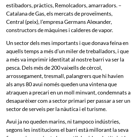
estibadors, pràctics, Remolcadors, amarradors. –
Catalana de Gas, els mercats de proveïments,
Central (peix), l’empresa Germans Alexander,
constructors de màquines i calderes de vapor.
Un sector dels mes importants i que donava feina en
aquells temps a més d’un miler de treballadors, i que
a més va imprimir identitat al nostre barri va ser la
pesca. Dels més de 200 vaixells de cèrcol,
arrossegament, tresmall, palangrers que hi havien
als anys 80 avui només queden una vintena que
atraquen a precari en un moll minvant, condemnats a
desaparèixer com a sector primari per passar a ser un
sector de serveis per la nàutica i el turisme.
Avui ja no queden marins, ni tampoco indústries,
segons les institucions el barri està millorant la seva