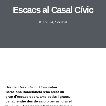
Escacs al Casal Cívic
#11/2024
,
Societat
Des del Casal Cívic i Comunitari
Barcelona Barceloneta s’ha creat un
grup d’escacs obert, amb petits i grans,
per aprendre des de zero o per millorar el
teu nivell. Ens podreu trobar els dijous a