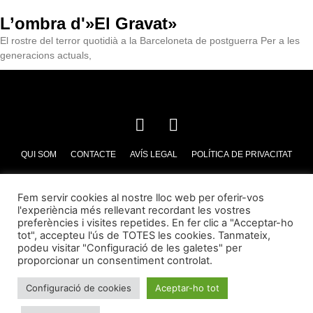
L’ombra d'»El Gravat»
El rostre del terror quotidià a la Barceloneta de postguerra Per a les
generacions actuals,
QUI SOM
CONTACTE
AVÍS LEGAL
POLÍTICA DE PRIVACITAT
POLÍTICA DE COOKIES
Fem servir cookies al nostre lloc web per oferir-vos
l'experiència més rellevant recordant les vostres
preferències i visites repetides. En fer clic a "Acceptar-ho
tot", accepteu l'ús de TOTES les cookies. Tanmateix,
podeu visitar "Configuració de les galetes" per
proporcionar un consentiment controlat.
Configuració de cookies
Aceptar-ho tot
© Essència Barceloneta 2023