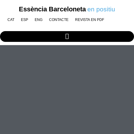
Essència Barceloneta
en positiu
CAT
ESP
ENG
CONTACTE
REVISTA EN PDF