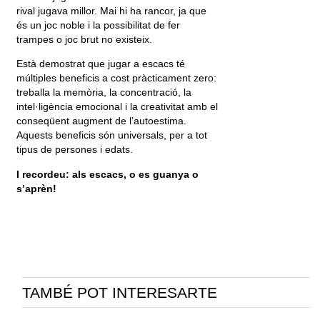
rival jugava millor. Mai hi ha rancor, ja que
és un joc noble i la possibilitat de fer
trampes o joc brut no existeix.
Està demostrat que jugar a escacs té
múltiples beneficis a cost pràcticament zero:
treballa la memòria, la concentració, la
intel·ligència emocional i la creativitat amb el
conseqüent augment de l’autoestima.
Aquests beneficis són universals, per a tot
tipus de persones i edats.
I recordeu: als escacs, o es guanya o
s’aprèn!
TAMBÉ POT INTERESARTE