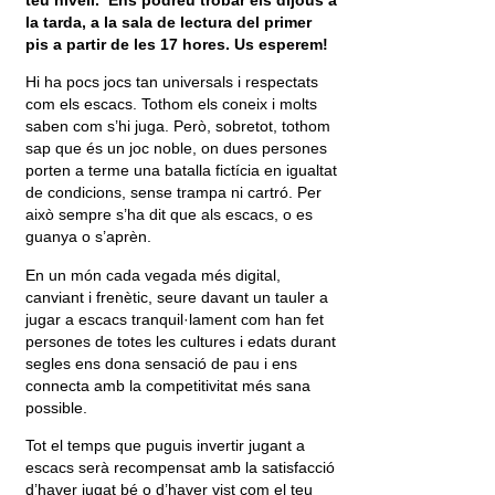
la tarda, a la sala de lectura del primer
pis a partir de les 17 hores. Us esperem!
Hi ha pocs jocs tan universals i respectats
com els escacs. Tothom els coneix i molts
saben com s’hi juga. Però, sobretot, tothom
sap que és un joc noble, on dues persones
porten a terme una batalla fictícia en igualtat
de condicions, sense trampa ni cartró. Per
això sempre s’ha dit que als escacs, o es
guanya o s’aprèn.
En un món cada vegada més digital,
canviant i frenètic, seure davant un tauler a
jugar a escacs tranquil·lament com han fet
persones de totes les cultures i edats durant
segles ens dona sensació de pau i ens
connecta amb la competitivitat més sana
possible.
Tot el temps que puguis invertir jugant a
escacs serà recompensat amb la satisfacció
d’haver jugat bé o d’haver vist com el teu