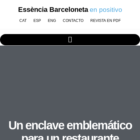
Essència Barceloneta
en positivo
CAT
ESP
ENG
CONTACTO
REVISTA EN PDF
Un enclave emblemático
para un restaurante