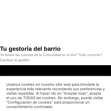
Tu gestoría del barrio
Ya tenéis las cuentas de la Comunidad en el día? Todo correcto?
Cambiar la gestión
Usamos cookies en nuestro sitio web para brindarle la
experiencia más relevante recordando sus preferencias y
visitas repetidas. Al hacer clic en "Aceptar todo", acepta
QUIENES SOMOS
CONTACTO
AVISO LEGAL
el uso de TODAS las cookies. Sin embargo, puede visitar
"Configuración de cookies" para proporcionar un
consentimiento controlado.
POLITICA DE PRIVACIDAD
POLITICA DE COOKIES