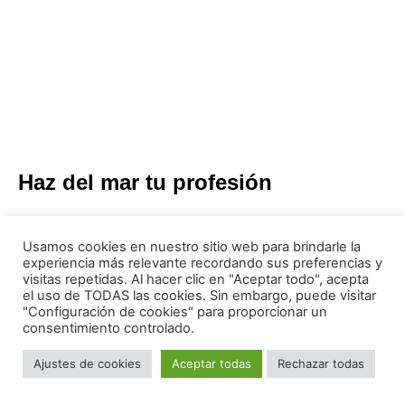
Haz del mar tu profesión
El Institut de Nàutica de Barcelona (INB) es un centro
público de formación profesional integrada,
Usamos cookies en nuestro sitio web para brindarle la
especializada en náutica deportiva y de ocio, ubicado
experiencia más relevante recordando sus preferencias y
en
visitas repetidas. Al hacer clic en "Aceptar todo", acepta
el uso de TODAS las cookies. Sin embargo, puede visitar
"Configuración de cookies" para proporcionar un
consentimiento controlado.
Ajustes de cookies
Aceptar todas
Rechazar todas