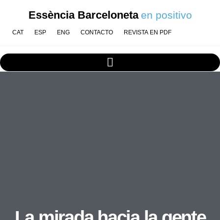
Essència Barceloneta
en positivo
CAT
ESP
ENG
CONTACTO
REVISTA EN PDF
La mirada hacia la gente