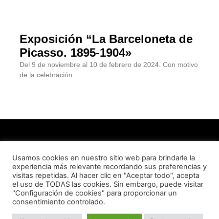
Exposición “La Barceloneta de
Picasso. 1895-1904»
Del 9 de noviembre al 10 de febrero de 2024. Con motivo
de la celebración
Usamos cookies en nuestro sitio web para brindarle la
experiencia más relevante recordando sus preferencias y
visitas repetidas. Al hacer clic en "Aceptar todo", acepta
QUIENES SOMOS
CONTACTO
AVISO LEGAL
el uso de TODAS las cookies. Sin embargo, puede visitar
"Configuración de cookies" para proporcionar un
consentimiento controlado.
POLITICA DE PRIVACIDAD
POLITICA DE COOKIES
© Essència Barceloneta 2023