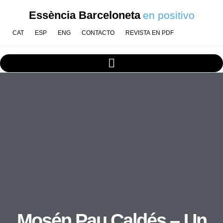
Essència Barceloneta
en positivo
CAT
ESP
ENG
CONTACTO
REVISTA EN PDF
Mosén Pau Caldés – Un