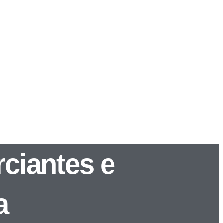
ciantes e
a