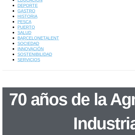
EDUCACIÓN
DEPORTE
GASTRO
HISTORIA
PESCA
PUERTO
SALUD
BARCELONETALENT
SOCIEDAD
INNOVACIÓN
SOSTENIBILIDAD
SERVICIOS
70 años de la Ag
Industri