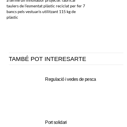
a terme un innovador projecte: fabricar
taulers de l’esmentat plàstic reciclat per fer 7
bancs pels vestuaris utilitzant 115 kg de
plàstic
TAMBÉ POT INTERESARTE
Regulació i vedes de pesca
Port solidari