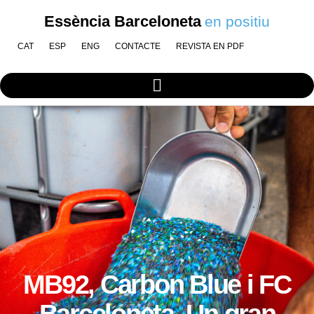
Essència Barceloneta
en positiu
CAT
ESP
ENG
CONTACTE
REVISTA EN PDF
MB92, Carbon Blue i FC