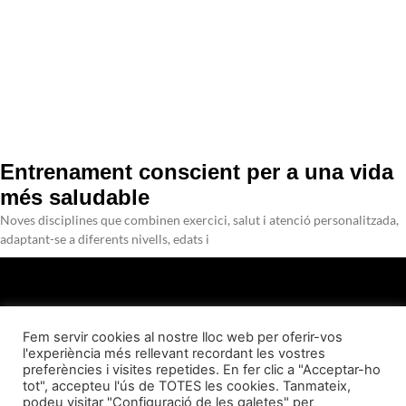
Entrenament conscient per a una vida
més saludable
Noves disciplines que combinen exercici, salut i atenció personalitzada,
adaptant-se a diferents nivells, edats i
Fem servir cookies al nostre lloc web per oferir-vos
l'experiència més rellevant recordant les vostres
QUI SOM
CONTACTE
AVÍS LEGAL
POLÍTICA DE PRIVACITAT
preferències i visites repetides. En fer clic a "Acceptar-ho
tot", accepteu l'ús de TOTES les cookies. Tanmateix,
podeu visitar "Configuració de les galetes" per