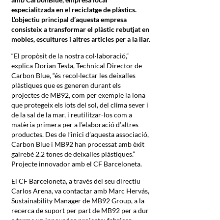
especialitzada en el reciclatge de plàstics.
L’objectiu principal d’aquesta empresa
consisteix a transformar el plàstic rebutjat en
mobles, escultures i altres articles per a la llar.
“El propòsit de la nostra col·laboració,”
explica Dorian Testa, Technical Director de
Carbon Blue, “és recol·lectar les deixalles
plàstiques que es generen durant els
projectes de MB92, com per exemple la lona
que protegeix els iots del sol, del clima sever i
de la sal de la mar, i reutilitzar-los com a
matèria primera per a l’elaboració d’altres
productes. Des de l’inici d’aquesta associació,
Carbon Blue i MB92 han processat amb èxit
gairebé 2.2 tones de deixalles plàstiques.”
Projecte innovador amb el CF Barceloneta.
El CF Barceloneta, a través del seu directiu
Carlos Arena, va contactar amb Marc Hervás,
Sustainability Manager de MB92 Group, a la
recerca de suport per part de MB92 per a dur