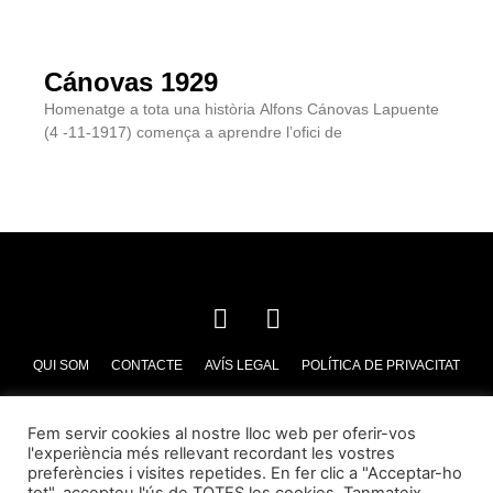
Cánovas 1929
Homenatge a tota una història Alfons Cánovas Lapuente
(4 -11-1917) comença a aprendre l’ofici de
QUI SOM
CONTACTE
AVÍS LEGAL
POLÍTICA DE PRIVACITAT
POLÍTICA DE COOKIES
Fem servir cookies al nostre lloc web per oferir-vos
l'experiència més rellevant recordant les vostres
preferències i visites repetides. En fer clic a "Acceptar-ho