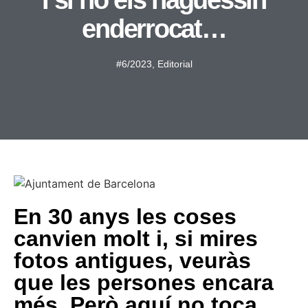
I si no els haguessin
enderrocat…
#6/2023
,
Editorial
En 30 anys les coses
canvien molt i, si mires
fotos antigues, veuràs
que les persones encara
més. Però aquí no toca