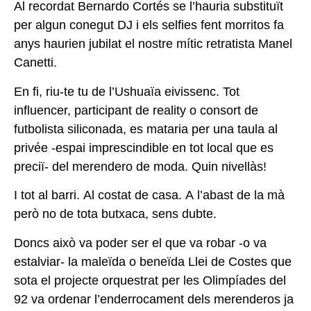
Al recordat Bernardo Cortés se l’hauria substituït
per algun conegut DJ i els selfies fent morritos fa
anys haurien jubilat el nostre mític retratista Manel
Canetti.
En fi, riu-te tu de l’Ushuaïa eivissenc. Tot
influencer, participant de reality o consort de
futbolista siliconada, es mataria per una taula al
privée -espai imprescindible en tot local que es
preciï- del merendero de moda. Quin nivellàs!
I tot al barri. Al costat de casa. A l’abast de la mà
però no de tota butxaca, sens dubte.
Doncs això va poder ser el que va robar -o va
estalviar- la maleïda o beneïda Llei de Costes que
sota el projecte orquestrat per les Olimpíades del
92 va ordenar l’enderrocament dels merenderos ja