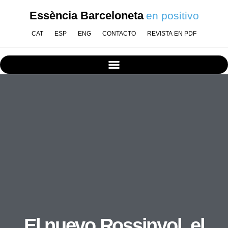
Essència Barceloneta
en positivo
CAT
ESP
ENG
CONTACTO
REVISTA EN PDF
El nuevo Rossinyol, el