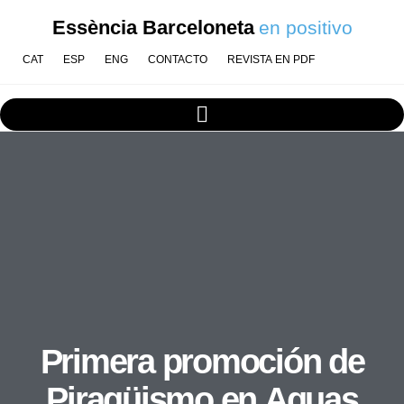
Essència Barceloneta
en positivo
CAT
ESP
ENG
CONTACTO
REVISTA EN PDF
Primera promoción de
Piragüismo en Aguas