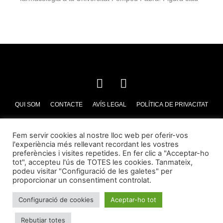
QUI SOM
CONTACTE
AVÍS LEGAL
POLÍTICA DE PRIVACITAT
POLÍTICA DE COOKIES
Fem servir cookies al nostre lloc web per oferir-vos
l'experiència més rellevant recordant les vostres
preferències i visites repetides. En fer clic a "Acceptar-ho
tot", accepteu l'ús de TOTES les cookies. Tanmateix,
podeu visitar "Configuració de les galetes" per
proporcionar un consentiment controlat.
Configuració de cookies
Aceptar-ho tot
© Essència Barceloneta 2023
Rebutjar totes