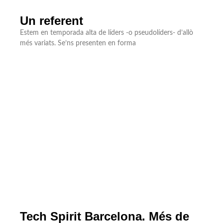
Un referent
Estem en temporada alta de líders -o pseudolíders- d’allò
més variats. Se’ns presenten en forma
Tech Spirit Barcelona. Més de