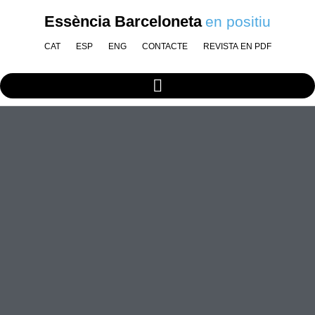
Essència Barceloneta
en positiu
CAT
ESP
ENG
CONTACTE
REVISTA EN PDF