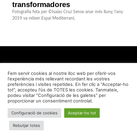
transformadores
Fotografía feta per ©Isaías Cruz Sense anar més lluny, l’any
2019 va néixer Espai Mediterrani,
Fem servir cookies al nostre lloc web per oferir-vos
l'experiència més rellevant recordant les vostres
QUI SOM
CONTACTE
AVÍS LEGAL
POLÍTICA DE PRIVACITAT
preferències i visites repetides. En fer clic a "Acceptar-ho
tot", accepteu l'ús de TOTES les cookies. Tanmateix,
podeu visitar "Configuració de les galetes" per
POLÍTICA DE COOKIES
proporcionar un consentiment controlat.
Configuració de cookies
Aceptar-ho tot
© Essència Barceloneta 2023
Rebutjar totes