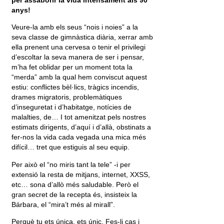
anys!
Veure-la amb els seus “nois i noies” a la
seva classe de gimnàstica diària, xerrar amb
ella prenent una cervesa o tenir el privilegi
d’escoltar la seva manera de ser i pensar,
m’ha fet oblidar per un moment tota la
“merda” amb la qual hem conviscut aquest
estiu: conflictes bèl·lics, tràgics incendis,
drames migratoris, problemàtiques
d’inseguretat i d’habitatge, notícies de
malalties, de… I tot amenitzat pels nostres
estimats dirigents, d’aquí i d’allà, obstinats a
fer-nos la vida cada vegada una mica més
difícil… tret que estiguis al seu equip.
Per això el “no miris tant la tele” -i per
extensió la resta de mitjans, internet, XXSS,
etc… sona d’allò més saludable. Però el
gran secret de la recepta és, insisteix la
Bárbara, el “mira’t més al mirall”.
Perquè tu ets única, ets únic. Fes-li cas i