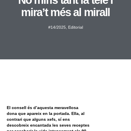
No miris tant la tele i
mira’t més al mirall
#14/2025
,
Editorial
El consell és d’aquesta meravellosa
dona que apareix en la portada. Ella, al
contrari que alguns xefs, sí ens
descobreix encantada les seves receptes
per assaborir la vida intensament als 90