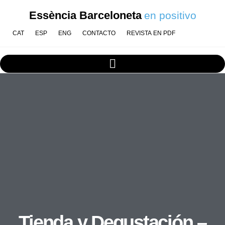
Essència Barceloneta
en positivo
CAT
ESP
ENG
CONTACTO
REVISTA EN PDF
Tienda y Degustación –