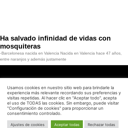
Ha salvado infinidad de vidas con
mosquiteras
-Barcelonesa nacida en Valencia Nacida en Valencia hace 47 años,
entre naranjos y además justamente
Usamos cookies en nuestro sitio web para brindarle la
experiencia más relevante recordando sus preferencias y
visitas repetidas. Al hacer clic en "Aceptar todo", acepta
QUIENES SOMOS
CONTACTO
AVISO LEGAL
el uso de TODAS las cookies. Sin embargo, puede visitar
"Configuración de cookies" para proporcionar un
consentimiento controlado.
POLITICA DE PRIVACIDAD
POLITICA DE COOKIES
© Essència Barceloneta 2023
Ajustes de cookies
Aceptar todas
Rechazar todas