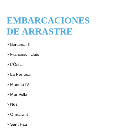
EMBARCACIONES
DE ARRASTRE
> Bonamar II
> Francesc i Lluís
> L’Òstia
> La Ferrosa
> Maireta IV
> Mar Vella
> Nus
> Ormarant
> Sant Pau