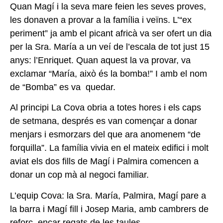
Quan Magí i la seva mare feien les seves proves,
les donaven a provar a la família i veïns. L’“ex
periment” ja amb el picant africà va ser ofert un dia
per la Sra. María a un veí de l’escala de tot just 15
anys: l’Enriquet. Quan aquest la va provar, va
exclamar “María, això és la bomba!” I amb el nom
de “Bomba” es va quedar.
Al principi La Cova obria a totes hores i els caps
de setmana, després es van començar a donar
menjars i esmorzars del que ara anomenem “de
forquilla”. La família vivia en el mateix edifici i molt
aviat els dos fills de Magí i Palmira comencen a
donar un cop mà al negoci familiar.
L’equip Cova: la Sra. María, Palmira, Magí pare a
la barra i Magí fill i Josep Maria, amb cambrers de
reforç, encar regats de les taules.