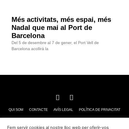
Més activitats, més espai, més
Nadal que mai al Port de
Barcelona
Del 5 de desembre al 7 de gener, el Port Vell de
Barcelona acollirà la
QUI SOM
CONTACTE
AVÍS LEGAL
POLÍTICA DE PRIVACITAT
POLÍTICA DE COOKIES
Fem servir cookies al nostre lloc web per oferir-vos