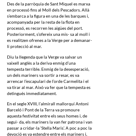
Des de la parròquia de Sant Miquel es marxa
en processó fins al Moll dels Pescadors. Allà
s’embarca a la figura en una de les barques i,
acompanyada per la resta de la flota en
processó, es recorren les aigües del port.
Posteriorment, s’ofereix una mis- sa al moll i
es realitzen ofrenes a la Verge per a demanar-
li protecció al mar.
Diu la llegenda que la Verge va salvar un
vaixell anglès a la deriva enmig d’una
tempesta terrible. Enmig de la desesperació,
un dels mariners va sortir a resar, es va
arrencar l’escapulari de l’orde Carmelita i el
va tirar al mar. Això va fer que la tempesta es
detingués immediatament.
En el segle XVIII, l’almirall mallorquí Antoni
Barceló i Pont de la Terra va promoure
aquesta festivitat entre els seus homes i, de
segui- da, els mariners la van fer patrona i van
passar a cridar-la ‘Stella Maris’. A poc a poc la
devoció es va estendre entre els mariners i,