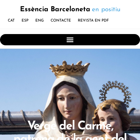
Essència Barceloneta
en positiu
CAT
ESP
ENG
CONTACTE
REVISTA EN PDF
Verge del Carme,
patrona de la gent del