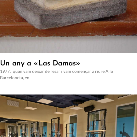
Un any a «Las Damas»
1977: quan vam deixar de resar i vam començar a riure A la
Barceloneta, en