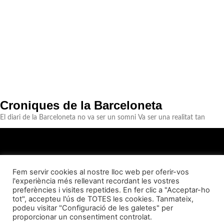
Croniques de la Barceloneta
El diari de la Barceloneta no va ser un somni Va ser una realitat tan
Fem servir cookies al nostre lloc web per oferir-vos
l'experiència més rellevant recordant les vostres
QUI SOM
CONTACTE
AVÍS LEGAL
POLÍTICA DE PRIVACITAT
preferències i visites repetides. En fer clic a "Acceptar-ho
tot", accepteu l'ús de TOTES les cookies. Tanmateix,
podeu visitar "Configuració de les galetes" per
POLÍTICA DE COOKIES
proporcionar un consentiment controlat.