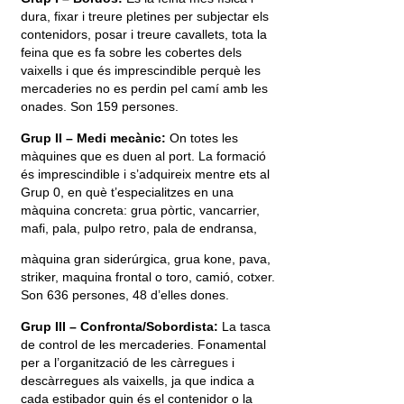
dura, fixar i treure pletines per subjectar els
contenidors, posar i treure cavallets, tota la
feina que es fa sobre les cobertes dels
vaixells i que és imprescindible perquè les
mercaderies no es perdin pel camí amb les
onades. Son 159 persones.
Grup II – Medi mecànic:
On totes les
màquines que es duen al port. La formació
és imprescindible i s’adquireix mentre ets al
Grup 0, en què t’especialitzes en una
màquina concreta: grua pòrtic, vancarrier,
mafi, pala, pulpo retro, pala de endransa,
màquina gran siderúrgica, grua kone, pava,
striker, maquina frontal o toro, camió, cotxer.
Son 636 persones, 48 d’elles dones.
Grup III – Confronta/Sobordista:
La tasca
de control de les mercaderies. Fonamental
per a l’organització de les càrregues i
descàrregues als vaixells, ja que indica a
cada estibador quin és el contenidor o la