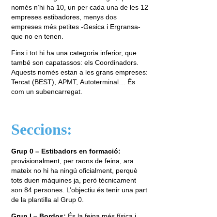
només n’hi ha 10, un per cada una de les 12
empreses estibadores, menys dos
empreses més petites -Gesica i Ergransa-
que no en tenen.
Fins i tot hi ha una categoria inferior, que
també son capatassos: els Coordinadors.
Aquests només estan a les grans empreses:
Tercat (BEST), APMT, Autoterminal… És
com un subencarregat.
Seccions:
Grup 0 – Estibadors en formació:
provisionalment, per raons de feina, ara
mateix no hi ha ningú oficialment, perquè
tots duen màquines ja, però tècnicament
son 84 persones. L’objectiu és tenir una part
de la plantilla al Grup 0.
Grup I – Bordos:
És la feina més física i