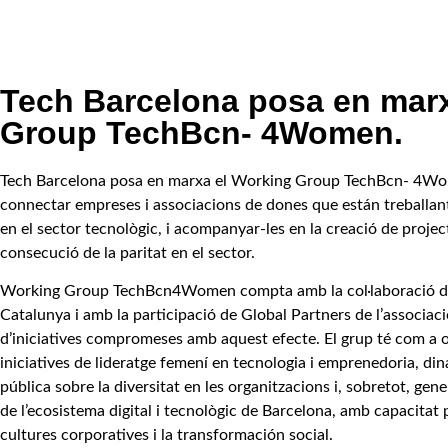
Tech Barcelona posa en marx
Group TechBcn- 4Women.
Tech Barcelona posa en marxa el Working Group TechBcn- 4Wome
connectar empreses i associacions de dones que están treballant
en el sector tecnològic, i acompanyar-les en la creació de projec
consecució de la paritat
en el sector.
Working Group TechBcn4Women compta amb la col·laboració de 
Catalunya i amb la participació de Global Partners de l’associaci
d’iniciatives compromeses amb aquest efecte. El grup té com a ob
iniciatives de lideratge femení en tecnologia i emprenedoria, din
pública sobre la diversitat en les organitzacions i, sobretot, gen
de l’ecosistema digital i tecnològic de Barcelona, amb capacitat 
cultures
corporatives i la transformación social.