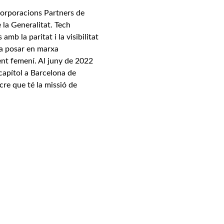
corporacions Partners de
 la Generalitat. Tech
b la paritat i la visibilitat
va posar en marxa
ent femení. Al juny de 2022
capítol a Barcelona de
re que té la missió de
l format en què l’associació
exionar sobre solucions
les estratègies de public
Gossos de 
ctivitats i continguts de Tech
L’Hospital del M
marxa