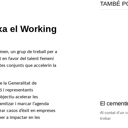
TAMBÉ P
a el Working
n, un grup de treball per a
 en favor del talent femení
tes conjunts que accelerin la
la Generalitat de
ó i representants
jectiu acelerar les
El cementir
amitzar i marcar l’agenda
erar casos d’èxit en empreses
Al costat d’un 
per a impactar en les
trobar