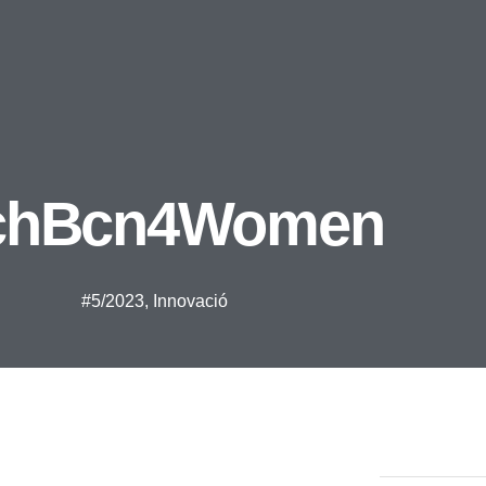
chBcn4Women
#5/2023
,
Innovació