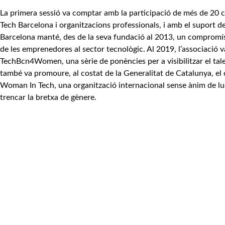
La primera sessió va comptar amb la participació de més de 20 
Tech Barcelona i organitzacions professionals, i amb el suport de
Barcelona manté, des de la seva fundació al 2013, un compromís am
de les emprenedores al sector tecnològic. Al 2019, l’associació 
TechBcn4Women, una sèrie de ponències per a visibilitzar el tal
també va promoure, al costat de la Generalitat de Catalunya, el 
Woman In Tech, una organització internacional sense ànim de luc
trencar la bretxa de gènere.
Ara Tech Barcelona fa un pas endavant: els Working Group són e
agrupa els seus socis i partners per a conèixer, identificar i refl
tecnològiques, compartir reptes i coneixements i donar suport a 
policy; així mateix, els Working Group vehiculen el programa d’a
Barcelona.