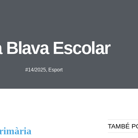
a Blava Escolar
#14/2025
,
Esport
TAMBÉ P
rimària