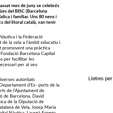
passat mes de juny se celebrés
igües del BISC (Barcelona
dica i familiar. Uns 80 nens i
 del litoral català, van tenir
Nàutica i la Federació
 de la vela a l’àmbit educatiu i
tot promovent una pràctica
La Fundació Barcelona Capital
per facillitar les
ecessari per al seu
Lletres per
iverses autoritats
l Departament d’Es- ports de la
orts de l’Ajuntament de
ió de Barcelona, David
sica de la Diputació de
atalana de Vela, Josep Maria
pital Nàutica, Laureà Fanega.