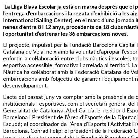
La Lliga Blava Escolar ja està en marxa després que el 
l’entrega d’embarcacions i la regata d’exhibició a les a
International Sailing Center), en el marc d’una jornada lú
nenes d’entre 8 i 12 anys, procedents de 18 clubs nàutics
l’oportunitat d’estrenar les 36 embarcacions noves.
El projecte, impulsat per la Fundació Barcelona Capital 
Catalana de Vela, neix amb la voluntat d’apropar l’esport
enfortir la col·laboració entre clubs nàutics i escoles, 
esportiva accessible, formativa i arrelada al territori. 
Nàutica ha col·laborat amb la Federació Catalana de Vela 
embarcacions amb l’objectiu de garantir l’equipament n
desenvolupament.
L’acte del passat juny va comptar amb la presència de d
institucionals i esportives, com el secretari general de
Generalitat de Catalunya, Abel García; el regidor d’Esp
Barcelona i President de l’Àrea d’Esports de la Diputac
Escudé; el coordinador de l’Àrea d’Esports i Activitat Fí
Barcelona, Conrad Felip; el president de la Federació C
Isern; i el director general de la Fundació Barcelona Ca