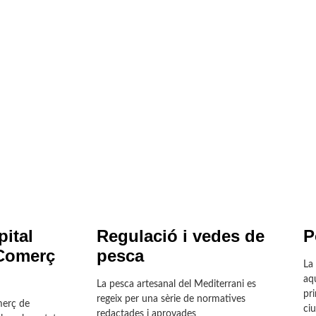
ital
Regulació i vedes de
P
Comerç
pesca
La 
aq
La pesca artesanal del Mediterrani es
pri
regeix per una sèrie de normatives
merç de
ciu
redactades i aprovades