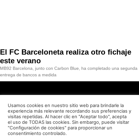
El FC Barceloneta realiza otro fichaje
este verano
MB92 Barcelona, junto con Carbon Blue, ha completado una segunda
entrega de bancos a medida
Usamos cookies en nuestro sitio web para brindarle la
experiencia más relevante recordando sus preferencias y
visitas repetidas. Al hacer clic en "Aceptar todo", acepta
QUIENES SOMOS
CONTACTO
AVISO LEGAL
el uso de TODAS las cookies. Sin embargo, puede visitar
"Configuración de cookies" para proporcionar un
consentimiento controlado.
POLITICA DE PRIVACIDAD
POLITICA DE COOKIES