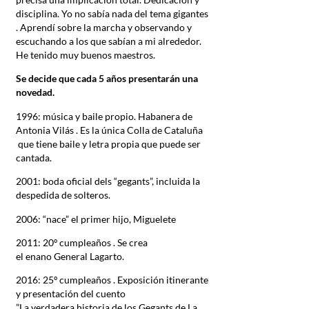
disciplina. Yo no sabía nada del tema gigantes
. Aprendí sobre la marcha y observando y
escuchando a los que sabían a mi alrededor.
He tenido muy buenos maestros.
Se decide que cada 5 años presentarán una
novedad.
1996: música y baile propio. Habanera de
Antonia Vilás . Es la única Colla de Cataluña
que tiene baile y letra propia que puede ser
cantada.
2001: boda oficial dels “gegants”, incluida la
despedida de solteros.
2006: “nace” el primer hijo, Miguelete
2011: 20º cumpleaños . Se crea
el enano General Lagarto.
2016: 25º cumpleaños . Exposición itinerante
y presentación del cuento
”La verdadera historia de los Gegants de La