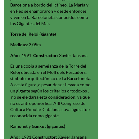
Barcelona a bordo del Ictíneo. La María y
en Pep se enamoraron y desde entonces
viven en la Barceloneta, conocidos como
los Gigantes del Mar.
Torre del Reloj (gigante)
Medidas:
3,05m
Año :
1991
Constructor:
Xavier Jansana
Es una copia a semejanza de la Torre del
Reloj ubicada en el Moll dels Pescadors,
símbolo arquitectónico de La Barceloneta.
A aesta figura ,a pesar de ser llevada como
un gigante según los criterios ortodoxos ,
no se ele daría esta consideración, ya que
no es antropomórfica. AlII Congreso de
Cultura Popular Catalana, cuya figura fue
reconocida como gigante.
Ramonet y Ganxut (gigantes)
Año :
1991
Constructor:
Xavier Jansana