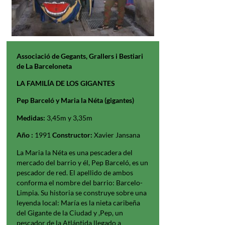
Associació de Gegants, Grallers i Bestiari
de La Barceloneta
LA FAMILÍA DE LOS GIGANTES
Pep Barceló y Maria la Néta (gigantes)
Medidas:
3,45m y 3,35m
Año :
1991
Constructor:
Xavier Jansana
La Maria la Néta es una pescadera del
mercado del barrio y él, Pep Barceló, es un
pescador de red. El apellido de ambos
conforma el nombre del barrio: Barcelo-
Limpia. Su historia se construye sobre una
leyenda local: María es la nieta caribeña
del Gigante de la Ciudad y ,Pep, un
pescador de la Atlántida llegado a