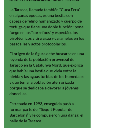
La Tarasca, llamada también “Cuca Fera”
en algunas épocas, es una bestia con
cabeza de felino humanizado y cuerpo de
tortuga que tiene una doble función: pone
fuego en los “correfocs” y espectáculos
pirotécnicos y tira agua y caramelos en los
pasacalles y actos protocolarios.
El origen de la figura debe buscarse en una
leyenda de la población provenzal de
Tarascó en la Catalunya Nord, que explica
que había una bestia que vivía entre la
niebla y las aguas turbias de los humedales
y que tenía la población aterrorizada
porque se dedicaba a devorar a jóvenes
doncellas.
Estrenada en 1993, enseguida pasó a
formar parte del “Sèquit Popular de
Barcelona” y le compusieron una danza: el
baile de la Tarasca.