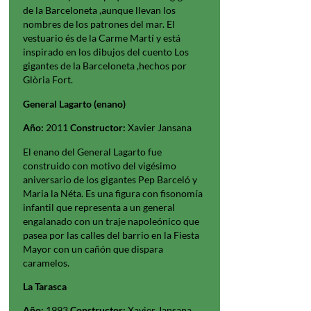
de la Barceloneta ,aunque llevan los
nombres de los patrones del mar. El
vestuario és de la Carme Martí y está
inspirado en los dibujos del cuento Los
gigantes de la Barceloneta ,hechos por
Glòria Fort.
General Lagarto (enano)
Año:
2011
Constructor:
Xavier Jansana
El enano del General Lagarto fue
construido con motivo del vigésimo
aniversario de los gigantes Pep Barceló y
Maria la Néta. Es una figura con fisonomía
infantil que representa a un general
engalanado con un traje napoleónico que
pasea por las calles del barrio en la Fiesta
Mayor con un cañón que dispara
caramelos.
La Tarasca
Año:
1993
Constructor:
Xavier Jansana