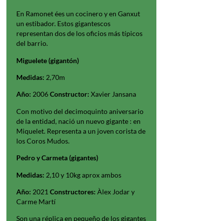
En Ramonet ées un cocinero y en Ganxut
un estibador. Estos gigantescos
representan dos de los oficios más típicos
del barrio.
Miguelete (gigantón)
Medidas:
2,70m
Año:
2006
Constructor:
Xavier Jansana
Con motivo del decimoquinto aniversario
de la entidad, nació un nuevo gigante : en
Miquelet. Representa a un joven corista de
los Coros Mudos.
Pedro y Carmeta (gigantes)
Medidas:
2,10 y 10kg aprox ambos
Año:
2021
Constructores:
Àlex Jodar y
Carme Martí
Son una réplica en pequeño de los gigantes