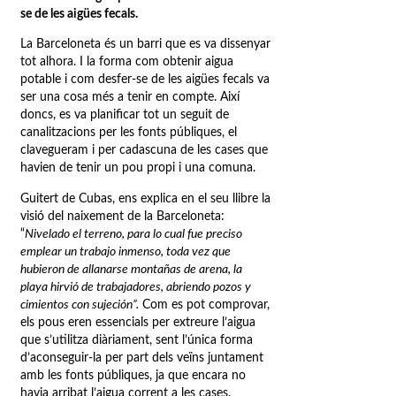
se de les aigües fecals.
La Barceloneta és un barri que es va dissenyar
tot alhora. I la forma com obtenir aigua
potable i com desfer-se de les aigües fecals va
ser una cosa més a tenir en compte. Així
doncs, es va planificar tot un seguit de
canalitzacions per les fonts públiques, el
clavegueram i per cadascuna de les cases que
havien de tenir un pou propi i una comuna.
Guitert de Cubas, ens explica en el seu llibre la
visió del naixement de la Barceloneta:
“
Nivelado el terreno, para lo cual fue preciso
emplear un trabajo inmenso, toda vez que
hubieron de allanarse montañas de arena, la
playa hirvió de trabajadores, abriendo pozos y
cimientos con sujeción”.
Com es pot comprovar,
els pous eren essencials per extreure l’aigua
que s’utilitza diàriament, sent l’única forma
d’aconseguir-la per part dels veïns juntament
amb les fonts públiques, ja que encara no
havia arribat l’aigua corrent a les cases.