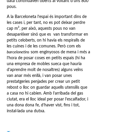
data continuaven oberts al voltant d’uns 800
pous.
A la Barceloneta l’espai és important dins de
les cases i, per tant, no es pot deixar perdre
cap m², per això, aquests pous no van
desaparèixer sinó que es van transformar en
petits celoberts, on hi havia els respiralls de
les cuines i de les comunes. Però com els
barcelonetins
som enginyosos de mena i més a
l’hora de posar coses en petits espais (hi ha
una empresa de mobles sueca que hauria
d’aprendre molt de nosaltres) alguns veïns
van anar més enllà, i van posar unes
prestatgeries penjades per crear un petit
rebost o lloc on guardar aquells utensilis que
a casa no hi cabien. Amb l’arribada del gas
ciutat, era el lloc ideal per posar l’escalfador, i
una dona dona fe, d’haver vist, fins i tot,
instal·lada una dutxa.