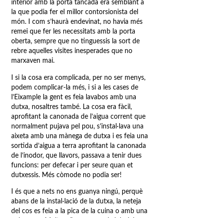
interior amb la porta tancada era semblant a
la que podia fer el millor contorsionista del
món. I com s’haurà endevinat, no havia més
remei que fer les necessitats amb la porta
oberta, sempre que no tinguessis la sort de
rebre aquelles visites inesperades que no
marxaven mai.
I si la cosa era complicada, per no ser menys,
podem complicar-la més, i si a les cases de
l’Eixample la gent es feia lavabos amb una
dutxa, nosaltres també. La cosa era fàcil,
aprofitant la canonada de l’aigua corrent que
normalment pujava pel pou, s’instal·lava una
aixeta amb una mànega de dutxa i es feia una
sortida d’aigua a terra aprofitant la canonada
de l’inodor, que llavors, passava a tenir dues
funcions: per defecar i per seure quan et
dutxessis. Més còmode no podia ser!
I és que a nets no ens guanya ningú, perquè
abans de la instal·lació de la dutxa, la neteja
del cos es feia a la pica de la cuina o amb una