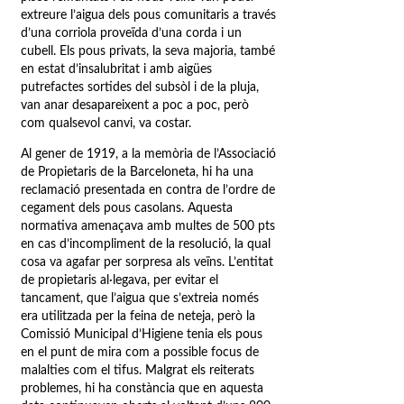
extreure l’aigua dels pous comunitaris a través
d’una corriola proveïda d’una corda i un
cubell. Els pous privats, la seva majoria, també
en estat d’insalubritat i amb aigües
putrefactes sortides del subsòl i de la pluja,
van anar desapareixent a poc a poc, però
com qualsevol canvi, va costar.
Al gener de 1919, a la memòria de l’Associació
de Propietaris de la Barceloneta, hi ha una
reclamació presentada en contra de l’ordre de
cegament dels pous casolans. Aquesta
normativa amenaçava amb multes de 500 pts
en cas d’incompliment de la resolució, la qual
cosa va agafar per sorpresa als veïns. L’entitat
de propietaris al·legava, per evitar el
tancament, que l’aigua que s’extreia només
era utilitzada per la feina de neteja, però la
Comissió Municipal d’Higiene tenia els pous
en el punt de mira com a possible focus de
malalties com el tifus. Malgrat els reiterats
problemes, hi ha constància que en aquesta