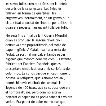
les seves fulles eren molt útils per la neteja
després de la seva lectura. Les àvies les
tallaven en forma de quartilles i les
enganxaven, normalment, en un ganxo o un
clau, situat al costat de l’inodor, per utilitzar-lo
quan era necessari arrancant fulla per fulla.
No serà fins a final de la II Guerra Mundial
quan es produeixi la segona revolució i
definitiva amb popularització del rotllo de
paper higiènic. A Catalunya, i a la resta de
l’estat, va sortir al mercat, el famós paper
higiènic que tothom coneixia com El Elefante,
fabricat per Papelera Española, que es
presentava embolicat una amb cel·lofana de
color groc. És curiós perquè en cap moment
posava, a l’etiqueta, que s’anomenés així,
només hi havia el dibuix de l’animal i la
llegenda de
400 hojas
, que se suposa que era
el nombre d’usos, però com no estava
perforat el paper, no es podia saber si això era
veritat. Era paper de color marró clar que