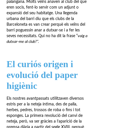
palangana. Molts veïns anaven al club del que
eren socis, fent-lo servir com un adjunt o
expansió del seu habitatge. Una llegenda
urbana del barri diu que els clubs de la
Barceloneta es van crear perquè els veïns del
barri poguessin anar a dutxar-se i a fer les
seves necessitats. Qui no ha dit la frase “
vaig a
dutxar-me al club?”.
El curiós origen i
evolució del paper
higiènic
Els nostres avantpassats utilitzaven diversos
estris per a la neteja íntima, des de palla,
herbes, pedres, trossos de roba o fins i tot
esponges. La primera revolució del canvi de
neteja, però, va ser gràcies a l’aparició de la
premsa diària a partir del segle XVIII, perquè