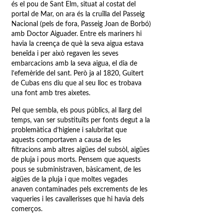
és el pou de Sant Elm, situat al costat del
portal de Mar, on ara és la cruïlla del Passeig
Nacional (pels de fora, Passeig Joan de Borbó)
amb Doctor Aiguader. Entre els mariners hi
havia la creença de què la seva aigua estava
beneïda i per això regaven les seves
embarcacions amb la seva aigua, el dia de
l’efemèride del sant. Però ja al 1820, Guitert
de Cubas ens diu que al seu lloc es trobava
una font amb tres aixetes.
Pel que sembla, els pous públics, al llarg del
temps, van ser substituïts per fonts degut a la
problemàtica d’higiene i salubritat que
aquests comportaven a causa de les
filtracions amb altres aigües del subsòl, aigües
de pluja i pous morts. Pensem que aquests
pous se subministraven, bàsicament, de les
aigües de la pluja i que moltes vegades
anaven contaminades pels excrements de les
vaqueries i les cavallerisses que hi havia dels
comerços.