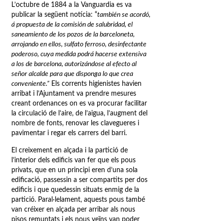
L’octubre de 1884 a la Vanguardia es va
publicar la següent notícia: “
también se acordó,
á propuesta de la comisión de salubridad, el
saneamiento de los pozos de la barceloneta,
arrojando en ellos, sulfato ferroso, desinfectante
poderoso, cuya medida podrá hacerse extensiva
a los de barcelona, autorizándose al efecto al
señor alcalde para que disponga lo que crea
conveniente.”
Els corrents higienistes havien
arribat i l’Ajuntament va prendre mesures
creant ordenances on es va procurar facilitar
la circulació de l’aire, de l’aigua, l’augment del
nombre de fonts, renovar les clavegueres i
pavimentar i regar els carrers del barri.
El creixement en alçada i la partició de
l’interior dels edificis van fer que els pous
privats, que en un principi eren d’una sola
edificació, passessin a ser compartits per dos
edificis i que quedessin situats enmig de la
partició. Paral·lelament, aquests pous també
van créixer en alçada per arribar als nous
pisos remuntats i els nous veïns van poder