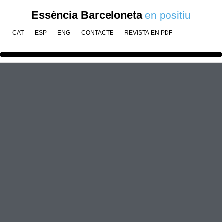
Essència Barceloneta
en positiu
CAT
ESP
ENG
CONTACTE
REVISTA EN PDF