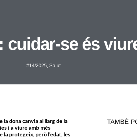
 cuidar-se és viure
#14/2025
,
Salut
TAMBÉ P
 la dona canvia al llarg de la
ies i a viure amb més
la protegeix, però l’edat, les