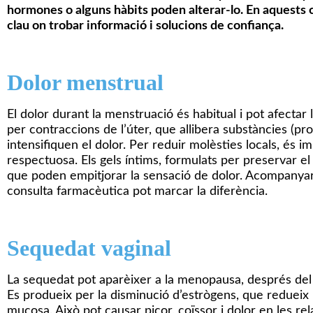
hormones o alguns hàbits poden alterar-lo. En aquests c
clau on trobar informació i solucions de confiança.
Dolor menstrual
El dolor durant la menstruació és habitual i pot afectar le
per contraccions de l’úter, que allibera substàncies (pr
intensifiquen el dolor. Per reduir molèsties locals, és i
respectuosa. Els gels íntims, formulats per preservar el 
que poden empitjorar la sensació de dolor. Acompanyar-
consulta farmacèutica pot marcar la diferència.
Sequedat vaginal
La sequedat pot aparèixer a la menopausa, després del 
Es produeix per la disminució d’estrògens, que redueix l
mucosa. Això pot causar picor, coïssor i dolor en les r