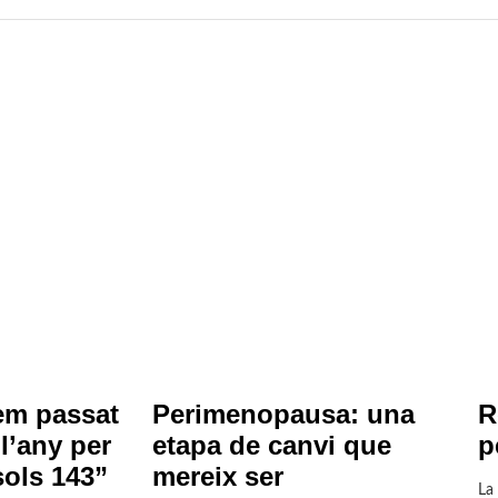
em passat
Perimenopausa: una
R
l’any per
etapa de canvi que
p
sols 143”
mereix ser
La 