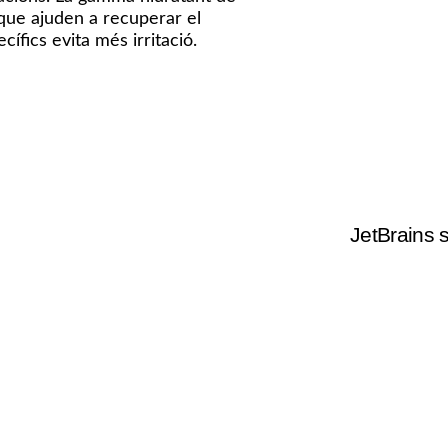
que ajuden a recuperar el
fics evita més irritació.
JetBrains 