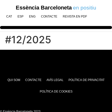
Essència Barceloneta
en positiu
CAT
ESP
ENG
CONTACTE
REVISTA EN PDF
#12/2025
QUI SOM
CONTACTE
AVÍS LEGAL
POLÍTICA DE PRIVACITAT
POLÍTICA DE COOKIES
© Essència Barceloneta 2023